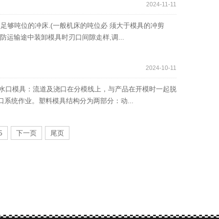
2024-11-11
用足够吨位的冲床.(一般机床的吨位必 须大于模具的冲剪
以防运输途中装卸模具时刃口间隙走样,调...
2024-10-11
大水口模具：流道及浇口在分模线上，与产品在开模时一起脱
系统作业。塑料模具结构分为两部分：动...
5
下一页
尾页
淘宝商铺
联系我们