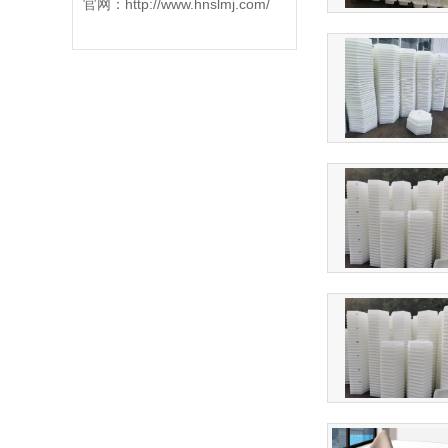
官网：
http://www.hnslmj.com/