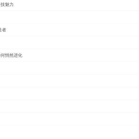
科技魅力
造者
如何悄然进化