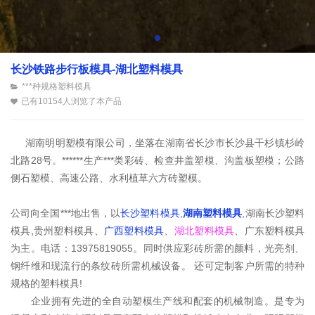
长沙铁路步行板模具-湖北塑料模具
***种规格塑料模具
已有10154人浏览了本产品
湖南明明塑模有限公司，坐落在湖南省长沙市长沙县干杉镇杉岭
北路28号。******生产***类彩砖、检查井盖塑模、沟盖板塑模；公路
侧石塑模、高速公路、水利植草六方砖塑模。
公司向全国***地出售，以
长沙塑料模具
,
湖南塑料模具
,湖南长沙塑料
模具
,
贵州塑料模具
、
广西塑料模具
、
湖北塑料模具
、广东塑料模具
为主。电话：13975819055。同时供应彩砖所需的颜料，光亮剂、
钢纤维和现流行的条纹砖所需机械设备。 还可定制客户所需的特种
规格的塑料模具!
企业拥有先进的全自动塑模生产线和配套的机械制造。是专为