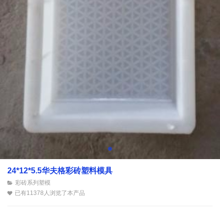
24*12*5.5华夫格彩砖塑料模具
彩砖系列塑模
已有11378人浏览了本产品