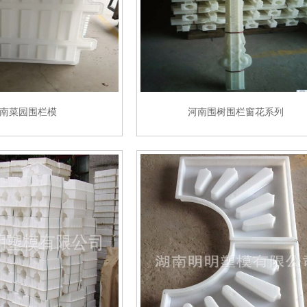
南菜园围栏模
河南围树围栏窗花系列